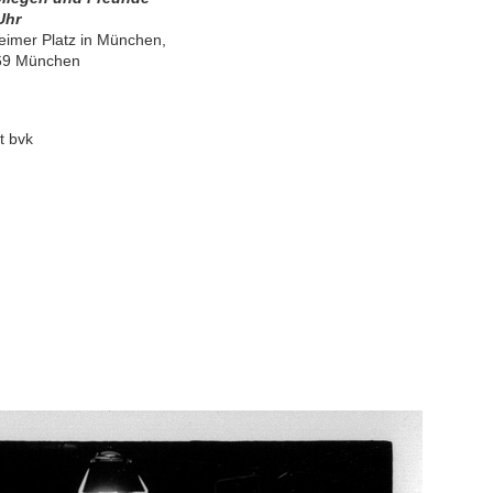
Uhr
imer Platz in München,
69 München
t bvk