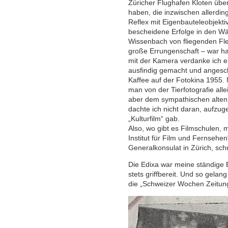
Züricher Flughafen Kloten über
haben, die inzwischen allerdin
Reflex mit Eigenbauteleobjekti
bescheidene Erfolge in den Wä
Wissenbach von fliegenden Fl
große Errungenschaft – war ha
mit der Kamera verdanke ich ein
ausfindig gemacht und angesch
Kaffee auf der Fotokina 1955. 
man von der Tierfotografie alle
aber dem sympathischen alten 
dachte ich nicht daran, aufzu
„Kulturfilm“ gab.
Also, wo gibt es Filmschulen,
Institut für Film und Fernsehe
Generalkonsulat in Zürich, schr
Die Edixa war meine ständige Be
stets griffbereit. Und so gela
die „Schweizer Wochen Zeitun