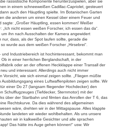
h die rassistische Komponente herunterzuspielen, aber sie
en in einem schneeweißen Cadillac-Capriolet, gesteuert
dann auch den Häuptling spielte. Im Botanischen Garten
ten die anderen um einen Kessel über einem Feuer und
und sagte: „Großer Häuptling, essen kommen! Weißer
r: „Ich nicht essen weißen Forscher, ich essen das da“.
 – um ihn nach Ausschalten der Kamera angewidert
r, dass, als der Spot laufen sollte, gerade die
 so wurde aus dem weißen Forscher „Hirsebrei“.
- und Industriebereich ist hochinteressant, bekommt man
 Ob in einer herrlichen Berglandschaft, in der
ilfabrik oder an der offenen Heckklappe einer Transall der
 neu und interessant. Allerdings auch nicht immer
n Vorsicht, wie sich einmal zeigen sollte. „Fliegen müßte
 Ausbildungsgang eines Luftwaffenpiloten zeigen sollte. Wir
ntür einer Do 27 (langsam fliegender Hochdecker) den
n Schulflugzeuges (Tiefdecker, Sternmotor) mit der
nks über der Startbahn und filmten das Anrollen der T 6, das
eine Rechtskurve. Da dies während des allgemeinen
wesen wäre, drehten wir in der Mittagspause. Alles klappte
Stunde landeten wir wieder wohlbehalten. Als uns unsere
hauten wir in kalkweiße Gesichter und alle sprachen
napp! Das hätte ins Auge gehen können!“ usw. Wir