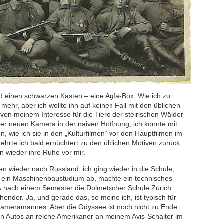
d einen schwarzen Kasten – eine Agfa-Box. Wie ich zu
mehr, aber ich wollte ihn auf keinen Fall mit den üblichen
von meinem Interesse für die Tiere der steirischen Wälder
iner neuen Kamera in der naiven Hoffnung, ich könnte mit
ie ich sie in den „Kulturfilmen“ vor den Hauptfilmen im
kehrte ich bald ernüchtert zu den üblichen Motiven zurück,
n wieder ihre Ruhe vor mir.
n wieder nach Russland, ich ging wieder in die Schule,
h ein Maschinenbaustudium ab, machte ein technisches
ß nach einem Semester die Dolmetscher Schule Zürich
ender. Ja, und gerade das, so meine ich, ist typisch für
meramannes. Aber die Odyssee ist noch nicht zu Ende.
on Autos an reiche Amerikaner an meinem Avis-Schalter im