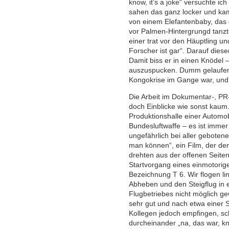
know, it’s a joke“ versuchte ic
sahen das ganz locker und kam
von einem Elefantenbaby, das 
vor Palmen-Hintergrungd tanz
einer trat vor den Häuptling 
Forscher ist gar“. Darauf diese
Damit biss er in einen Knödel
auszuspucken. Dumm gelaufen nu
Kongokrise im Gange war, und
Die Arbeit im Dokumentar-, PR
doch Einblicke wie sonst kaum.
Produktionshalle einer Automob
Bundesluftwaffe – es ist immer
ungefährlich bei aller gebotene
man können“, ein Film, der den
drehten aus der offenen Seite
Startvorgang eines einmotorige
Bezeichnung T 6. Wir flogen li
Abheben und den Steigflug in 
Flugbetriebes nicht möglich ge
sehr gut und nach etwa einer 
Kollegen jedoch empfingen, sc
durcheinander „na, das war, k