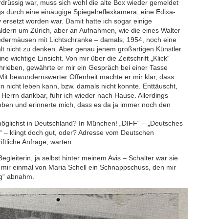
drüssig war, muss sich wohl die alte Box wieder gemeldet
gs durch eine einäugige Spiegelreflexkamera, eine Edixa-
v ersetzt worden war. Damit hatte ich sogar einige
ldern um Zürich, aber an Aufnahmen, wie die eines Walter
edermäusen mit Lichtschranke – damals, 1954, noch eine
lt nicht zu denken. Aber genau jenem großartigen Künstler
e wichtige Einsicht. Von mir über die Zeitschrift „Klick“
rieben, gewährte er mir ein Gespräch bei einer Tasse
Mit bewundernswerter Offenheit machte er mir klar, dass
in nicht leben kann, bzw. damals nicht konnte. Enttäuscht,
Herrn dankbar, fuhr ich wieder nach Hause. Allerdings
geben und erinnerte mich, dass es da ja immer noch den
 möglichst in Deutschland? In München! „DIFF“ – „Deutsches
n“ – klingt doch gut, oder? Adresse vom Deutschen
iftliche Anfrage, warten.
gleiterin, ja selbst hinter meinem Avis – Schalter war sie
ng mir einmal von Maria Schell ein Schnappschuss, den mir
g“ abnahm.