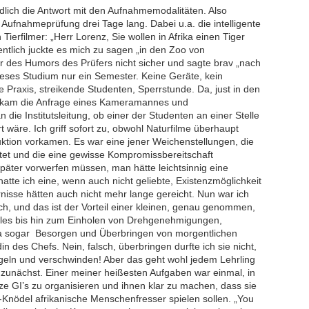
dlich die Antwort mit den Aufnahmemodalitäten. Also
ufnahmeprüfung drei Tage lang. Dabei u.a. die intelligente
erfilmer: „Herr Lorenz, Sie wollen in Afrika einen Tiger
entlich juckte es mich zu sagen „in den Zoo von
r des Humors des Prüfers nicht sicher und sagte brav „nach
ieses Studium nur ein Semester. Keine Geräte, kein
e Praxis, streikende Studenten, Sperrstunde. Da, just in den
es kam die Anfrage eines Kameramannes und
die Institutsleitung, ob einer der Studenten an einer Stelle
t wäre. Ich griff sofort zu, obwohl Naturfilme überhaupt
ktion vorkamen. Es war eine jener Weichenstellungen, die
et und die eine gewisse Kompromissbereitschaft
 später vorwerfen müssen, man hätte leichtsinnig eine
atte ich eine, wenn auch nicht geliebte, Existenzmöglichkeit
isse hätten auch nicht mehr lange gereicht. Nun war ich
h, und das ist der Vorteil einer kleinen, genau genommen,
lles bis hin zum Einholen von Drehgenehmigungen,
ja sogar Besorgen und Überbringen von morgentlichen
 des Chefs. Nein, falsch, überbringen durfte ich sie nicht,
ngeln und verschwinden! Aber das geht wohl jedem Lehrling
 zunächst. Einer meiner heißesten Aufgaben war einmal, in
e GI’s zu organisieren und ihnen klar zu machen, dass sie
-Knödel afrikanische Menschenfresser spielen sollen. „You