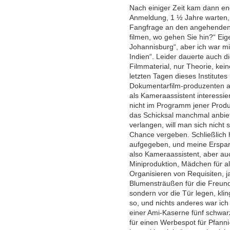
Nach einiger Zeit kam dann en
Anmeldung, 1 ½ Jahre warten, A
Fangfrage an den angehenden Ti
filmen, wo gehen Sie hin?“ Eig
Johannisburg“, aber ich war mi
Indien“. Leider dauerte auch d
Filmmaterial, nur Theorie, kein
letzten Tagen dieses Institut
Dokumentarfilm-produzenten an 
als Kameraassistent interessier
nicht im Programm jener Produ
das Schicksal manchmal anbiet
verlangen, will man sich nicht
Chance vergeben. Schließlich h
aufgegeben, und meine Ersparn
also Kameraassistent, aber auc
Miniproduktion, Mädchen für a
Organisieren von Requisiten, 
Blumensträußen für die Freundin
sondern vor die Tür legen, kli
so, und nichts anderes war ich
einer Ami-Kaserne fünf schwarz
für einen Werbespot für Pfanni