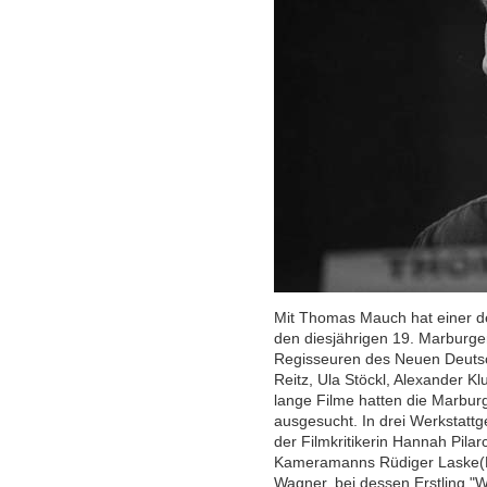
Mit Thomas Mauch hat einer d
den diesjährigen 19. Marburger
Regisseuren des Neuen Deutsc
Reitz, Ula Stöckl, Alexander 
lange Filme hatten die Marbur
ausgesucht. In drei Werkstat
der Filmkritikerin Hannah Pila
Kameramanns Rüdiger Laske(B
Wagner, bei dessen Erstling "