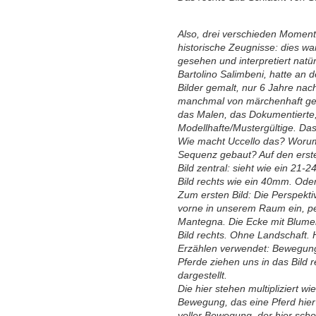
Also, drei verschieden Momente
historische Zeugnisse: dies wa
gesehen und interpretiert natü
Bartolino Salimbeni, hatte an 
Bilder gemalt, nur 6 Jahre nach
manchmal von märchenhaft gere
das Malen, das Dokumentierte,
Modellhafte/Mustergültige. Das
Wie macht Uccello das? Worum 
Sequenz gebaut? Auf den ersten
Bild zentral: sieht wie ein 21
Bild rechts wie ein 40mm. Ode
Zum ersten Bild: Die Perspekti
vorne in unserem Raum ein, per
Mantegna. Die Ecke mit Blumen
Bild rechts. Ohne Landschaft. 
Erzählen verwendet: Bewegung.
Pferde ziehen uns in das Bild 
dargestellt.
Die hier stehen multipliziert w
Bewegung, das eine Pferd hier
voller Bewegung, der hier scho