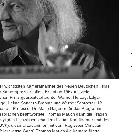
er wichtigsten Kameramänner des Neuen Deutschen Films
 Kamerapreis erhalten. Er hat ab 1967 mit vielen
hen Films gearbeitet,darunter Werner Herzog, Edgar
Kluge, Helma Sanders-Brahms und Werner Schroeter. 12
ger um Professor Dr. Malte Hagener für das Programm
tgesprächen beantwortete Thomas Mauch dann die Fragen
rczyk,des Filmwissenschaftlers Florian Krautkrämer und des
VK), diesmal zusammen mit dem Regisseur Christian
Wallers letzte Gang" Thomas Mauch die Kamera führte.