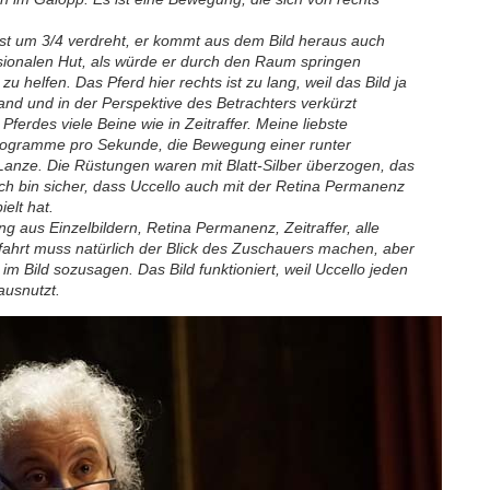
r ist um 3/4 verdreht, er kommt aus dem Bild heraus auch
sionalen Hut, als würde er durch den Raum springen
u helfen. Das Pferd hier rechts ist zu lang, weil das Bild ja
and und in der Perspektive des Betrachters verkürzt
erdes viele Beine wie in Zeitraffer. Meine liebste
Fotogramme pro Sekunde, die Bewegung einer runter
anze. Die Rüstungen waren mit Blatt-Silber überzogen, das
h. Ich bin sicher, dass Uccello auch mit der Retina Permanenz
elt hat.
g aus Einzelbildern, Retina Permanenz, Zeitraffer, alle
afahrt muss natürlich der Blick des Zuschauers machen, aber
im Bild sozusagen. Das Bild funktioniert, weil Uccello jeden
ausnutzt.