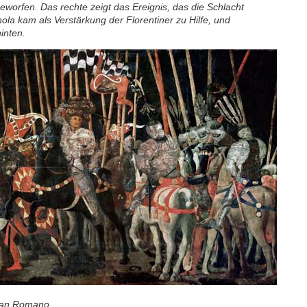
worfen. Das rechte zeigt das Ereignis, das die Schlacht
nola kam als Verstärkung der Florentiner zu Hilfe, und
inten.
 San Romano