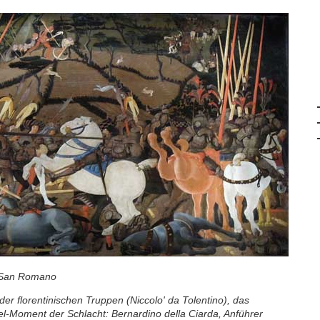
n San Romano
 der florentinischen Truppen (Niccolo' da Tolentino), das
sel-Moment der Schlacht: Bernardino della Ciarda, Anführer