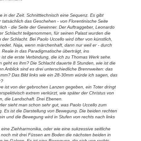
 in der Zeit. Schnitttechnisch eine Sequenz. Es gibt
r tatsächlich das Geschehen - von Florentinische Seite
rlich - die Seite der Gewinner. Der Auftraggeber, Leonardo
der Schlacht teilgenommen, für seinen Palast wurden die
 der Schlacht. Bei Paolo Uccello wird öfter von künstlich,
det. Naja, wenn märchenhaft, dann nur weil er - durch
 Reale in das Paradigmatische überträgt, ins
 ist die erste Verbindung, die ich zu Thomas Werk sehe.
geht es ihm? Die Schlacht dauerte 8 Stunden, wie ist die
 Anblick sind es drei unterschiedliche Brennweiten: das
-24mm? Das Bild links wie ein 28-30mm würde ich sagen, das
r?
ve ist von der gebrochen Lanzen gegeben, ein Toter dringt
spektivisch extrem verkürzt, wie später der Christus von
, die Landschaft. Drei Ebenen.
Hier sieht man schon sehr gut, was Paolo Uccello zum
 Es ist die Darstellung von Bewegung. Die beiden rechten
rein und die Bewegung wird in Stufen von rechts nach links
ie eine Ziehharmonika, oder wie eine sukzessive seitliche
 noch mit drei Füssen am Boden die nächsten beiden in
n im Galopp. Es ist eine Bewegung, die sich von rechts