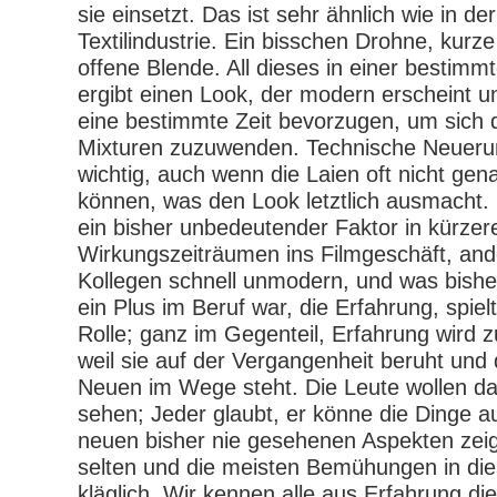
sie einsetzt. Das ist sehr ähnlich wie in 
Textilindustrie. Ein bisschen Drohne, kurze
offene Blende. All dieses in einer besti
ergibt einen Look, der modern erscheint u
eine bestimmte Zeit bevorzugen, um sich
Mixturen zuzuwenden. Technische Neueru
wichtig, auch wenn die Laien oft nicht ge
können, was den Look letztlich ausmach
ein bisher unbedeutender Faktor in kürzer
Wirkungszeiträumen ins Filmgeschäft, ande
Kollegen schnell unmodern, und was bisher
ein Plus im Beruf war, die Erfahrung, spie
Rolle; ganz im Gegenteil, Erfahrung wird
weil sie auf der Vergangenheit beruht un
Neuen im Wege steht. Die Leute wollen da
sehen; Jeder glaubt, er könne die Dinge auc
neuen bisher nie gesehenen Aspekten zeig
selten und die meisten Bemühungen in die
kläglich. Wir kennen alle aus Erfahrung die