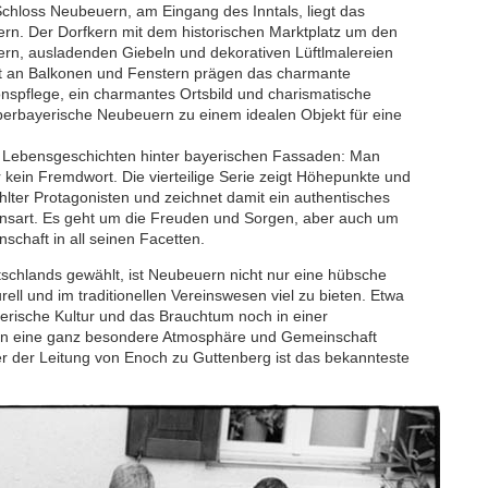
Schloss Neubeuern, am Eingang des Inntals, liegt das
rn. Der Dorfkern mit dem historischen Marktplatz um den
ern, ausladenden Giebeln und dekorativen Lüftlmalereien
t an Balkonen und Fenstern prägen das charmante
nspflege, ein charmantes Ortsbild und charismatische
erbayerische Neubeuern zu einem idealen Objekt für eine
her Lebensgeschichten hinter bayerischen Fassaden: Man
er kein Fremdwort. Die vierteilige Serie zeigt Höhepunkte und
lter Protagonisten und zeichnet damit ein authentisches
bensart. Es geht um die Freuden und Sorgen, aber auch um
schaft in all seinen Facetten.
chlands gewählt, ist Neubeuern nicht nur eine hübsche
rell und im traditionellen Vereinswesen viel zu bieten. Etwa
rische Kultur und das Brauchtum noch in einer
en eine ganz besondere Atmosphäre und Gemeinschaft
r der Leitung von Enoch zu Guttenberg ist das bekannteste