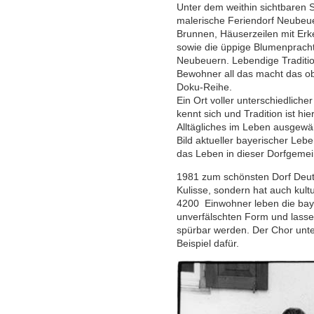
Unter dem weithin sichtbaren 
malerische Feriendorf Neubeue
Brunnen, Häuserzeilen mit Erk
sowie die üppige Blumenprach
Neubeuern. Lebendige Traditio
Bewohner all das macht das ob
Doku-Reihe.
Ein Ort voller unterschiedlic
kennt sich und Tradition ist hi
Alltägliches im Leben ausgewäh
Bild aktueller bayerischer Le
das Leben in dieser Dorfgemein
1981 zum schönsten Dorf Deuts
Kulisse, sondern hat auch kultu
4200 Einwohner leben die baye
unverfälschten Form und lass
spürbar werden. Der Chor unte
Beispiel dafür.